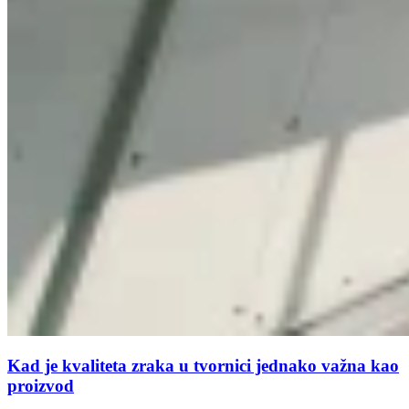
Kad je kvaliteta zraka u tvornici jednako važna kao
proizvod