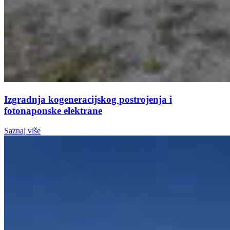
Izgradnja kogeneracijskog postrojenja i
fotonaponske elektrane
Saznaj više