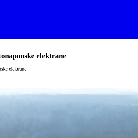
otonaponske elektrane
nske elektrane