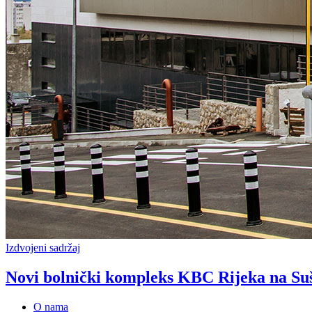
Izdvojeni sadržaj
Novi bolnički kompleks KBC Rijeka na Su
O nama