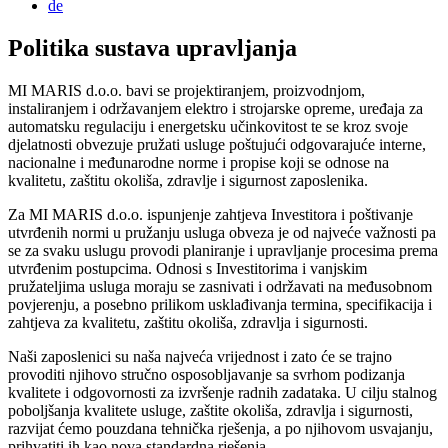
de
Politika sustava upravljanja
MI MARIS d.o.o. bavi se projektiranjem, proizvodnjom,
instaliranjem i održavanjem elektro i strojarske opreme, uređaja za
automatsku regulaciju i energetsku učinkovitost te se kroz svoje
djelatnosti obvezuje pružati usluge poštujući odgovarajuće interne,
nacionalne i međunarodne norme i propise koji se odnose na
kvalitetu, zaštitu okoliša, zdravlje i sigurnost zaposlenika.
Za MI MARIS d.o.o. ispunjenje zahtjeva Investitora i poštivanje
utvrđenih normi u pružanju usluga obveza je od najveće važnosti pa
se za svaku uslugu provodi planiranje i upravljanje procesima prema
utvrđenim postupcima. Odnosi s Investitorima i vanjskim
pružateljima usluga moraju se zasnivati i održavati na međusobnom
povjerenju, a posebno prilikom usklađivanja termina, specifikacija i
zahtjeva za kvalitetu, zaštitu okoliša, zdravlja i sigurnosti.
Naši zaposlenici su naša najveća vrijednost i zato će se trajno
provoditi njihovo stručno osposobljavanje sa svrhom podizanja
kvalitete i odgovornosti za izvršenje radnih zadataka. U cilju stalnog
poboljšanja kvalitete usluge, zaštite okoliša, zdravlja i sigurnosti,
razvijat ćemo pouzdana tehnička rješenja, a po njihovom usvajanju,
prihvatiti ih kao nova standardna rješenja.