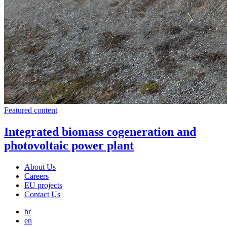
Featured content
Integrated biomass cogeneration and
photovoltaic power plant
About Us
Careers
EU projects
Contact Us
hr
en