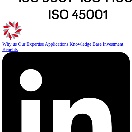
Why us
Our Expertise
Applications
Knowledge Base
Investment
Benefits