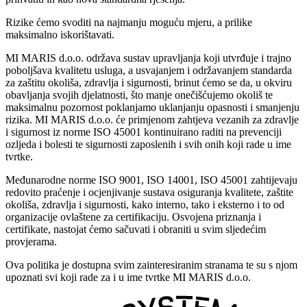
Rizike ćemo svoditi na najmanju moguću mjeru, a prilike
maksimalno iskorištavati.
MI MARIS d.o.o. održava sustav upravljanja koji utvrđuje i trajno
poboljšava kvalitetu usluga, a usvajanjem i održavanjem standarda
za zaštitu okoliša, zdravlja i sigurnosti, brinut ćemo se da, u okviru
obavljanja svojih djelatnosti, što manje onečišćujemo okoliš te
maksimalnu pozornost poklanjamo uklanjanju opasnosti i smanjenju
rizika. MI MARIS d.o.o. će primjenom zahtjeva vezanih za zdravlje
i sigurnost iz norme ISO 45001 kontinuirano raditi na prevenciji
ozljeda i bolesti te sigurnosti zaposlenih i svih onih koji rade u ime
tvrtke.
Međunarodne norme ISO 9001, ISO 14001, ISO 45001 zahtijevaju
redovito praćenje i ocjenjivanje sustava osiguranja kvalitete, zaštite
okoliša, zdravlja i sigurnosti, kako interno, tako i eksterno i to od
organizacije ovlaštene za certifikaciju. Osvojena priznanja i
certifikate, nastojat ćemo sačuvati i obraniti u svim sljedećim
provjerama.
Ova politika je dostupna svim zainteresiranim stranama te su s njom
upoznati svi koji rade za i u ime tvrtke MI MARIS d.o.o.