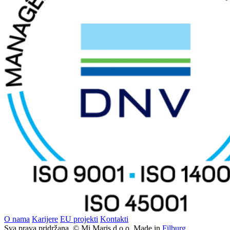
O nama
Karijere
EU projekti
Kontakti
Sva prava pridržana. © Mi Maris d.o.o. Made in
Filburg
.