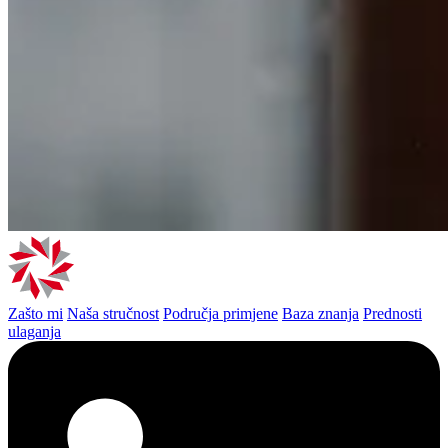
Zašto mi
Naša stručnost
Područja primjene
Baza znanja
Prednosti
ulaganja