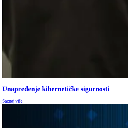
Unapređenje kibernetičke sigurnosti
Saznaj više