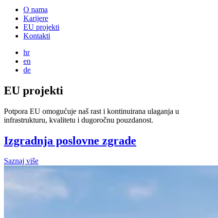
O nama
Karijere
EU projekti
Kontakti
hr
en
de
EU projekti
Potpora EU omogućuje naš rast i kontinuirana ulaganja u
infrastrukturu, kvalitetu i dugoročnu pouzdanost.
Izgradnja poslovne zgrade
Saznaj više