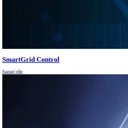
SmartGrid Control
Saznaj više