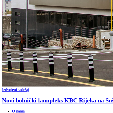
Izdvojeni sadržaj
Novi bolnički kompleks KBC Rijeka na Su
O nama