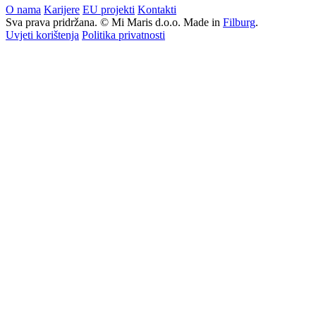
O nama
Karijere
EU projekti
Kontakti
Sva prava pridržana. © Mi Maris d.o.o. Made in
Filburg
.
Uvjeti korištenja
Politika privatnosti