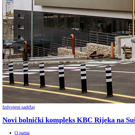
Izdvojeni sadržaj
Novi bolnički kompleks KBC Rijeka na Su
O nama